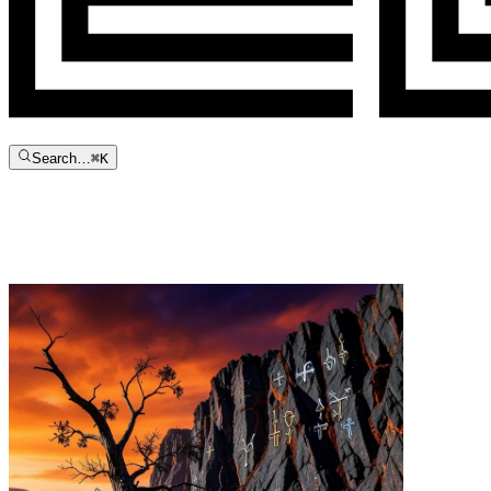
Search…
⌘
K