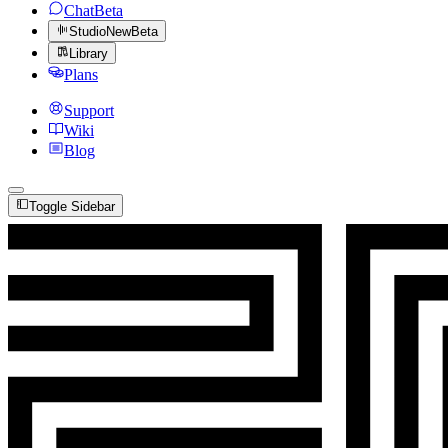
Chat
Beta
Studio
New
Beta
Library
Plans
Support
Wiki
Blog
Toggle Sidebar