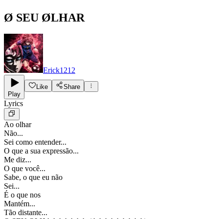
Ø SEU ØLHAR
Erick1212
Like
Share
Play
Lyrics
Ao olhar
Não...
Sei como entender...
O que a sua expressão...
Me diz...
O que você...
Sabe, o que eu não
Sei...
É o que nos
Mantém...
Tão distante...