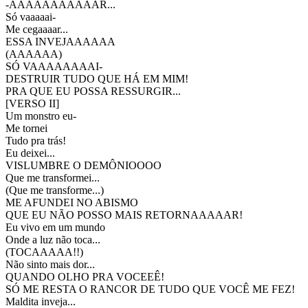
-AAAAAAAAAAAR...
Só vaaaaai-
Me cegaaaar...
ESSA INVEJAAAAAA
(AAAAAA)
SÓ VAAAAAAAAI-
DESTRUIR TUDO QUE HÁ EM MIM!
PRA QUE EU POSSA RESSURGIR...
[
VERSO II
]
Um monstro eu-
Me tornei
Tudo pra trás!
Eu deixei...
VISLUMBRE O DEMÔNIOOOO
Que me transformei...
(Que me transforme...)
ME AFUNDEI NO ABISMO
QUE EU NÃO POSSO MAIS RETORNAAAAAR!
Eu vivo em um mundo
Onde a luz não toca...
(TOCAAAAA!!)
Não sinto mais dor...
QUANDO OLHO PRA VOCEEÊ!
SÓ ME RESTA O RANCOR DE TUDO QUE VOCÊ ME FEZ!
Maldita inveja...