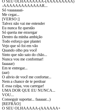
O SEU OLHAAAAAAA-(AAAAAAAAA)
-AAAAAAAAAAAAAR...
Só vaaaaaaai-
Me cegar...
[
VERSO |
]
Talvez não vai me entender
Eu nunca fiz questão
Só queria me enxergar
Dentro da minha ambição
Todo esforço que plantei
Vejo que só foi em vão
Quando olho pra você
Sinto que não saio do chão...
Nunca vou me conformar!
faaaaar)
Em te entregar...
(aar)
O alivio de você me confortar...
Nem a chance de te perdoar
E essa culpa, vou carregar!
UMA DOR QUE EU NUNCA...
VOU...
Conseguir suportar... faaaaar...)
[
REFRÃO
]
O SEU OLHAAAAA-(AAAAAA+