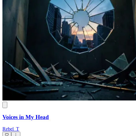
Voices in My Head
Rebel_T