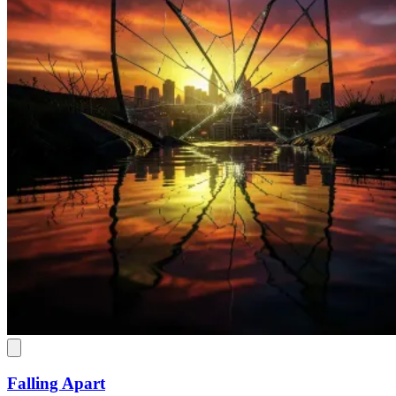
Falling Apart