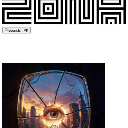
Search…
⌘
K