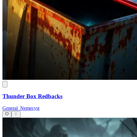
Thunder Box Redbacks
General_Nemecyst