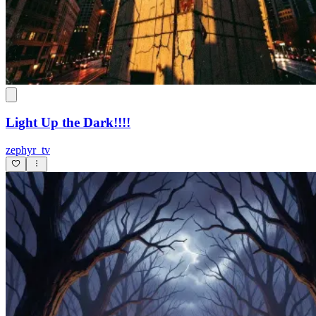
Light Up the Dark!!!!
zephyr_tv