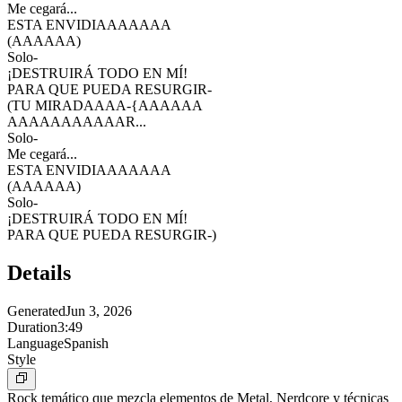
Me cegará...
ESTA ENVIDIAAAAAAA
(AAAAAA)
Solo-
¡DESTRUIRÁ TODO EN MÍ!
PARA QUE PUEDA RESURGIR-
(TU MIRADAAAA-{AAAAAA
AAAAAAAAAAAR...
Solo-
Me cegará...
ESTA ENVIDIAAAAAAA
(AAAAAA)
Solo-
¡DESTRUIRÁ TODO EN MÍ!
PARA QUE PUEDA RESURGIR-)
Details
Generated
Jun 3, 2026
Duration
3:49
Language
Spanish
Style
Rock temático que mezcla elementos de Metal, Nerdcore y técnicas