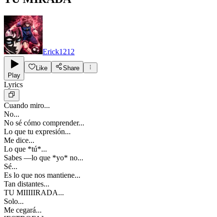
Erick1212
Like
Share
Play
Lyrics
Cuando miro...
No...
No sé cómo comprender...
Lo que tu expresión...
Me dice...
Lo que *tú*...
Sabes —lo que *yo* no...
Sé...
Es lo que nos mantiene...
Tan distantes...
TU MIIIIIRADA...
Solo...
Me cegará...