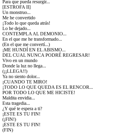
Para que pueda resurgir...
[
ESTROFA II
]
Un monstruo...
Me he convertido
¡Todo lo que queda atrás!
Lo he dejado...
CONTEMPLA AL DEMONIO...
En el que me he transformado...
(En el que me convertí...)
¡ME HUNDÍ EN EL ABISMO...
DEL CUAL NUNCA PODRÉ REGRESAR!
Vivo en un mundo
Donde la luz no llega...
(¡¡LLEGA!!)
Ya no siento dolor...
¡CUANDO TE MIRO!
¡TODO LO QUE QUEDA ES EL RENCOR...
POR TODO LO QUE ME HICISTE!
Maldita envidia...
Esta tragedia...
¿Y qué te espera a ti?
¡ESTE ES TU FIN!
(¡FIN!)
¡ESTE ES TU FIN!
(FIN)