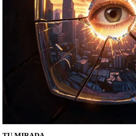
TU MIRADA