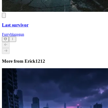
Last survivor
Furryblazegun
More from Erick1212