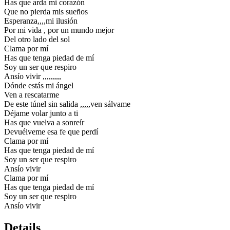
Has que arda mi corazón
Que no pierda mis sueños
Esperanza,,,,mi ilusión
Por mi vida , por un mundo mejor
Del otro lado del sol
Clama por mí
Has que tenga piedad de mí
Soy un ser que respiro
Ansío vivir ,,,,,,,,,
Dónde estás mi ángel
Ven a rescatarme
De este túnel sin salida ,,,,,ven sálvame
Déjame volar junto a ti
Has que vuelva a sonreír
Devuélveme esa fe que perdí
Clama por mí
Has que tenga piedad de mí
Soy un ser que respiro
Ansío vivir
Clama por mí
Has que tenga piedad de mí
Soy un ser que respiro
Ansío vivir
Details