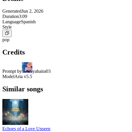
Generated
Jun 2, 2026
Duration
3:09
Language
Spanish
Style
pop
Credits
Prompt by
yahaira03
Model
Aria v5.5
Similar songs
Echoes of a Love Unseen