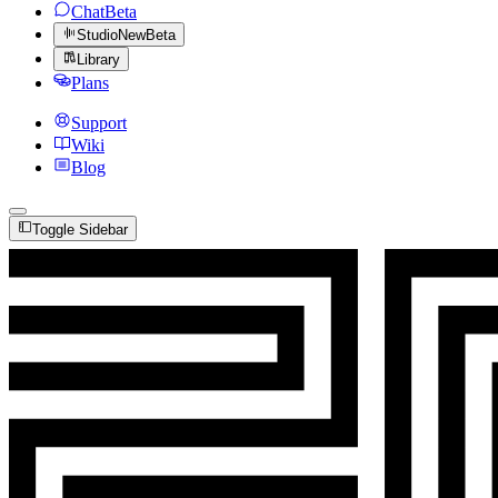
Chat
Beta
Studio
New
Beta
Library
Plans
Support
Wiki
Blog
Toggle Sidebar