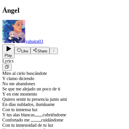
Ángel
yahaira03
Like
Share
Play
Lyrics
Miro al cielo buscándote
Y clamo diciendo
No me abandones
Se que me alejado un poco de ti
Y en este momento
Quiero sentir tu presencia junto ami
En días nublados, ilumíname
Con tu inmensa luz
Y tus alas blancas,,,,,,,cubriéndome
Confortado me ,,,,,,,,,cuidándome
Con tu inmensidad de tu luz