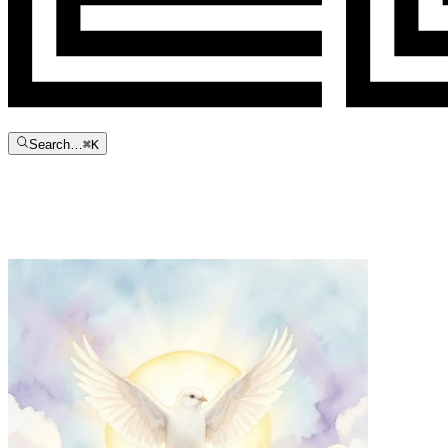
Search…
⌘
K