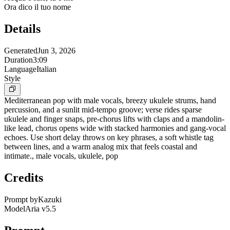
Ora dico il tuo nome
Details
Generated
Jun 3, 2026
Duration
3:09
Language
Italian
Style
Mediterranean pop with male vocals, breezy ukulele strums, hand
percussion, and a sunlit mid-tempo groove; verse rides sparse
ukulele and finger snaps, pre-chorus lifts with claps and a mandolin-
like lead, chorus opens wide with stacked harmonies and gang-vocal
echoes. Use short delay throws on key phrases, a soft whistle tag
between lines, and a warm analog mix that feels coastal and
intimate., male vocals, ukulele, pop
Credits
Prompt by
Kazuki
Model
Aria v5.5