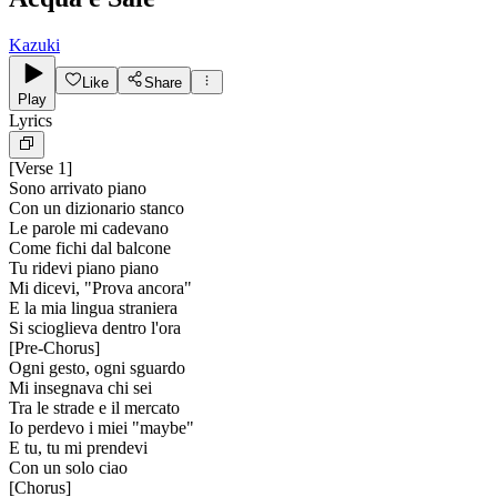
Kazuki
Like
Share
Play
Lyrics
[
Verse 1
]
Sono arrivato piano
Con un dizionario stanco
Le parole mi cadevano
Come fichi dal balcone
Tu ridevi piano piano
Mi dicevi, "Prova ancora"
E la mia lingua straniera
Si scioglieva dentro l'ora
[
Pre-Chorus
]
Ogni gesto, ogni sguardo
Mi insegnava chi sei
Tra le strade e il mercato
Io perdevo i miei "maybe"
E tu, tu mi prendevi
Con un solo ciao
[
Chorus
]