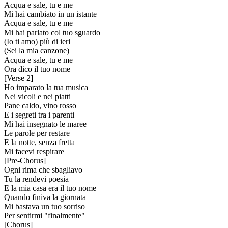
Acqua e sale, tu e me
Mi hai cambiato in un istante
Acqua e sale, tu e me
Mi hai parlato col tuo sguardo
(Io ti amo) più di ieri
(Sei la mia canzone)
Acqua e sale, tu e me
Ora dico il tuo nome
[
Verse 2
]
Ho imparato la tua musica
Nei vicoli e nei piatti
Pane caldo, vino rosso
E i segreti tra i parenti
Mi hai insegnato le maree
Le parole per restare
E la notte, senza fretta
Mi facevi respirare
[
Pre-Chorus
]
Ogni rima che sbagliavo
Tu la rendevi poesia
E la mia casa era il tuo nome
Quando finiva la giornata
Mi bastava un tuo sorriso
Per sentirmi "finalmente"
[
Chorus
]