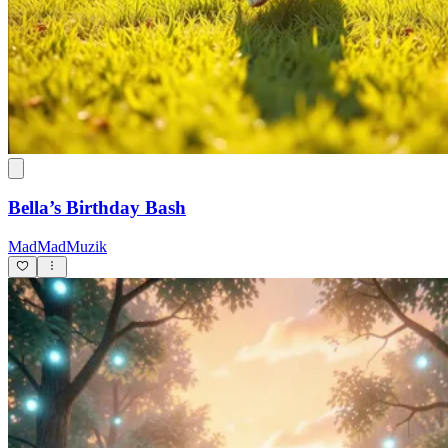
Bella’s Birthday Bash
MadMadMuzik