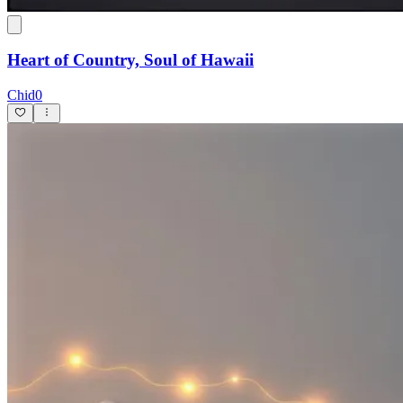
Heart of Country, Soul of Hawaii
Chid0