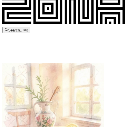
Search…
⌘
K