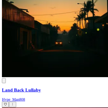
Land Back Lullaby
Hype_Man808