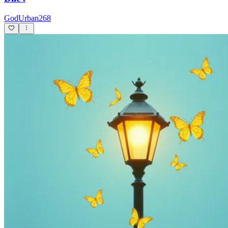
GodUrban268