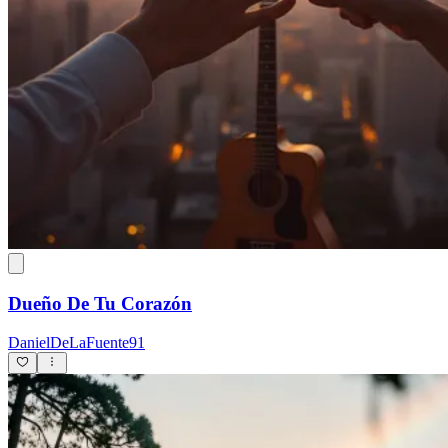
Dueño De Tu Corazón
DanielDeLaFuente91