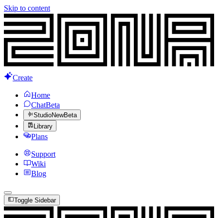
Skip to content
Create
Home
Chat
Beta
Studio
New
Beta
Library
Plans
Support
Wiki
Blog
Toggle Sidebar