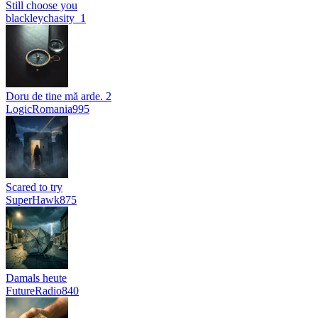
Still choose you
blackleychasity_1
Doru de tine mă arde. 2
LogicRomania995
Scared to try
SuperHawk875
Damals heute
FutureRadio840