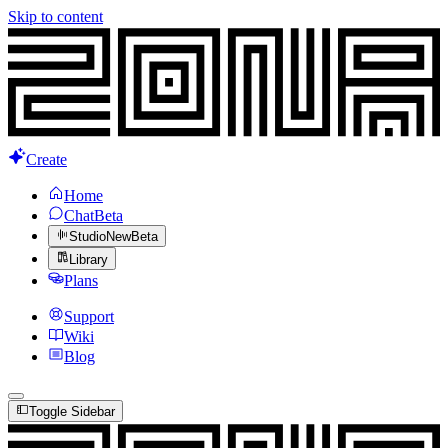
Skip to content
Create
Home
Chat
Beta
Studio
New
Beta
Library
Plans
Support
Wiki
Blog
Toggle Sidebar