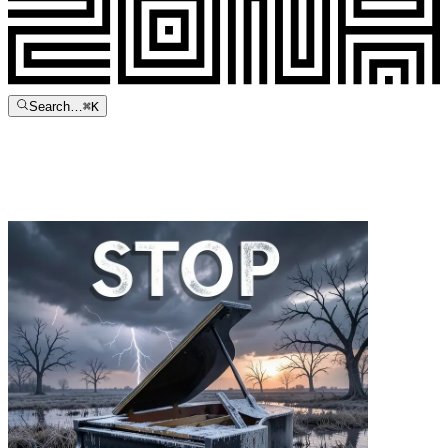
Search…
⌘
K