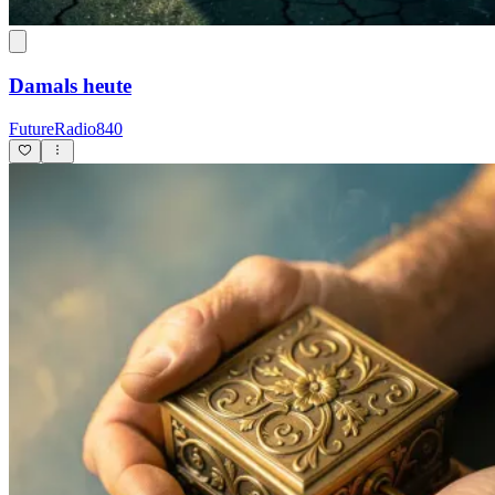
Damals heute
FutureRadio840