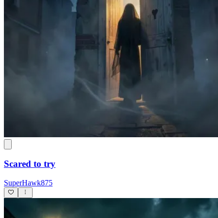
Scared to try
SuperHawk875