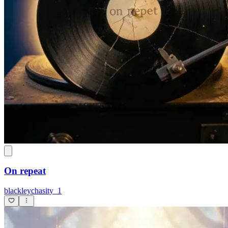
On repeat
blackleychasity_1