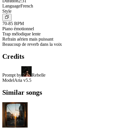
Duration
2:31
Language
French
Style
70-85 BPM
Piano émotionnel
Trap mélodique lente
Refrain aérien mais puissant
Beaucoup de reverb dans la voix
Credits
Prompt by
Rebelle
Model
Aria v5.5
Similar songs