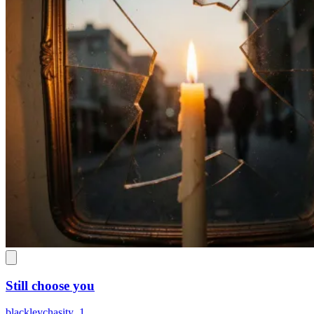
Still choose you
blackleychasity_1