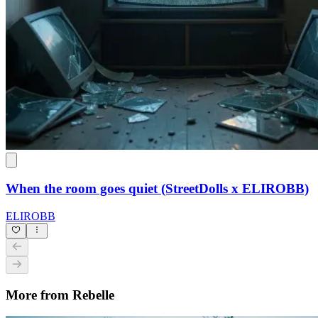
When the room goes quiet (StreetDolls x ELIROBB)
ELIROBB
More from Rebelle