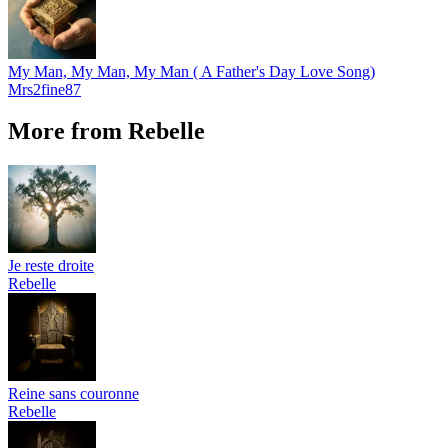
My Man, My Man, My Man ( A Father's Day Love Song)
Mrs2fine87
More from Rebelle
Je reste droite
Rebelle
Reine sans couronne
Rebelle