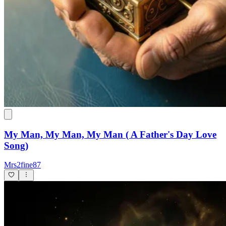
My Man, My Man, My Man ( A Father's Day Love
Song)
Mrs2fine87