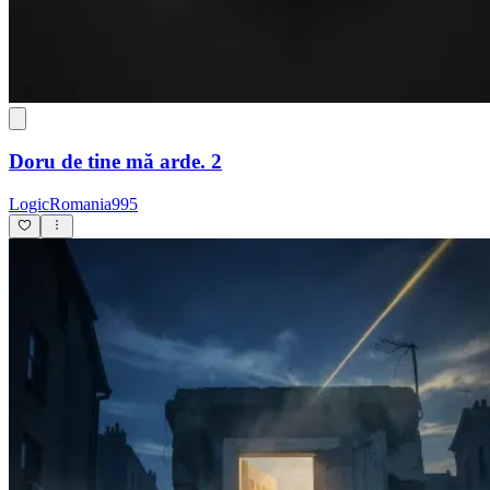
Doru de tine mă arde. 2
LogicRomania995