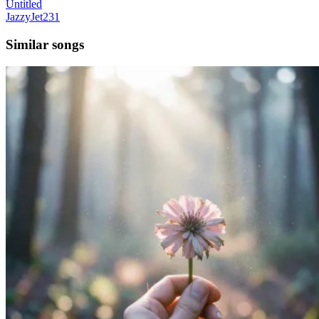
Untitled
JazzyJet231
Similar songs