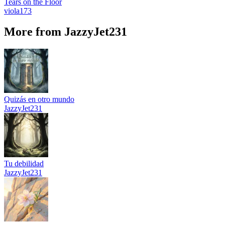
Tears on the Floor
viola173
More from JazzyJet231
Quizás en otro mundo
JazzyJet231
Tu debilidad
JazzyJet231