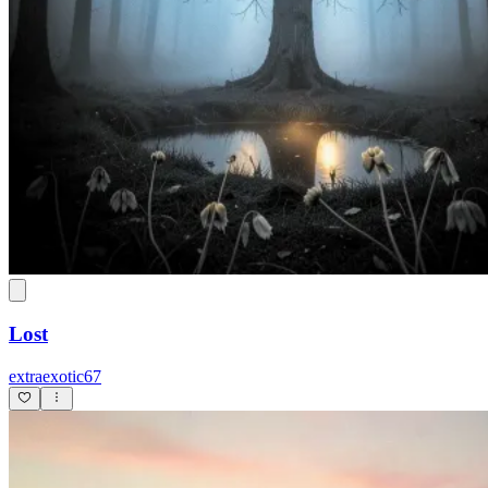
Lost
extraexotic67