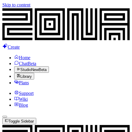
Skip to content
Create
Home
Chat
Beta
Studio
New
Beta
Library
Plans
Support
Wiki
Blog
Toggle Sidebar