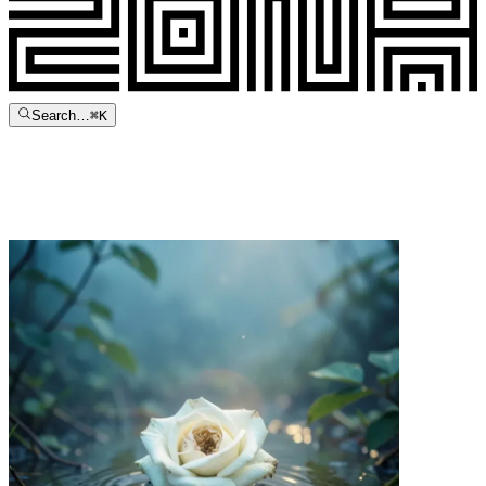
Search…
⌘
K