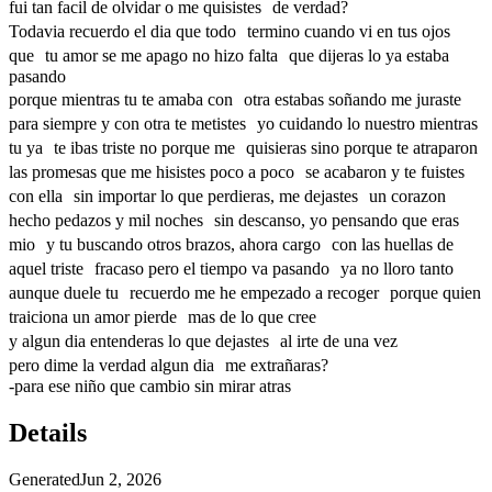
fui tan facil de olvidar o me quisistes de verdad?
Todavia recuerdo el dia que todo termino cuando vi en tus ojos
que tu amor se me apago no hizo falta que dijeras lo ya estaba
pasando
porque mientras tu te amaba con otra estabas soñando me juraste
para siempre y con otra te metistes yo cuidando lo nuestro mientras
tu ya te ibas triste no porque me quisieras sino porque te atraparon
las promesas que me hisistes poco a poco se acabaron y te fuistes
con ella sin importar lo que perdieras, me dejastes un corazon
hecho pedazos y mil noches sin descanso, yo pensando que eras
mio y tu buscando otros brazos, ahora cargo con las huellas de
aquel triste fracaso pero el tiempo va pasando ya no lloro tanto
aunque duele tu recuerdo me he empezado a recoger porque quien
traiciona un amor pierde mas de lo que cree
y algun dia entenderas lo que dejastes al irte de una vez
pero dime la verdad algun dia me extrañaras?
-para ese niño que cambio sin mirar atras
Details
Generated
Jun 2, 2026