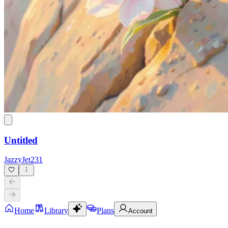
Untitled
JazzyJet231
Home
Library
Plans
Account