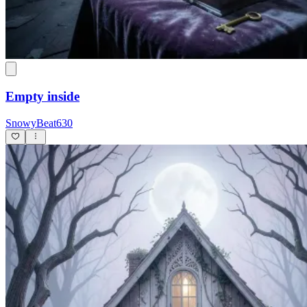
Empty inside
SnowyBeat630