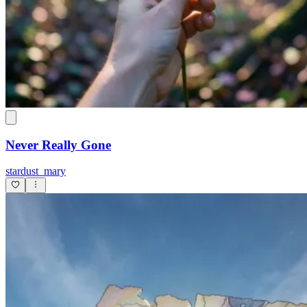
Never Really Gone
stardust_mary