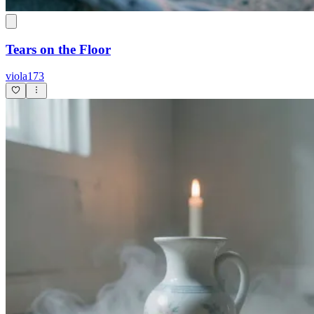
Tears on the Floor
viola173