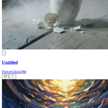
Untitled
FierceGhost380