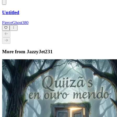
Untitled
FierceGhost380
More from JazzyJet231