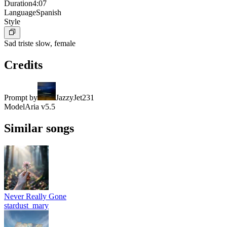
Duration
4:07
Language
Spanish
Style
Sad triste slow, female
Credits
Prompt by
JazzyJet231
Model
Aria v5.5
Similar songs
Never Really Gone
stardust_mary