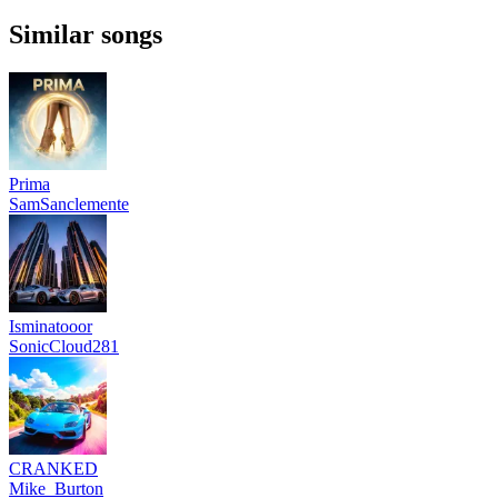
Similar songs
Prima
SamSanclemente
Isminatooor
SonicCloud281
CRANKED
Mike_Burton