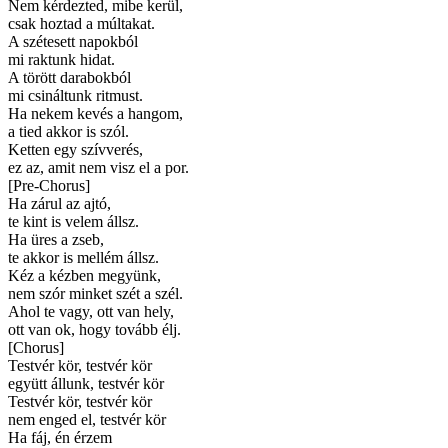
Nem kérdezted, mibe kerül,
csak hoztad a múltakat.
A szétesett napokból
mi raktunk hidat.
A törött darabokból
mi csináltunk ritmust.
Ha nekem kevés a hangom,
a tied akkor is szól.
Ketten egy szívverés,
ez az, amit nem visz el a por.
[
Pre-Chorus
]
Ha zárul az ajtó,
te kint is velem állsz.
Ha üres a zseb,
te akkor is mellém állsz.
Kéz a kézben megyünk,
nem szór minket szét a szél.
Ahol te vagy, ott van hely,
ott van ok, hogy tovább élj.
[
Chorus
]
Testvér kör, testvér kör
együtt állunk, testvér kör
Testvér kör, testvér kör
nem enged el, testvér kör
Ha fáj, én érzem