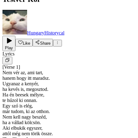
HungaryHistorycal
Like
Share
Play
Lyrics
[
Verse 1
]
Nem vér az, ami tart,
hanem hogy itt maradsz.
Ugyanaz a kenyér,
ha kevés is, megosztod.
Ha én beesek mélyre,
te húzol ki onnan.
Egy szó is elég,
már tudom, ki az otthon.
Nem kell nagy beszéd,
ha a vállad kölcsön.
Aki elbukik egyszer,
attól még nem törik össze.