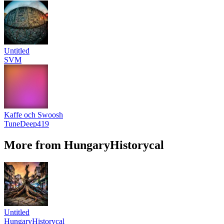
Untitled
SVM
Kaffe och Swoosh
TuneDeep419
More from HungaryHistorycal
Untitled
HungaryHistorycal