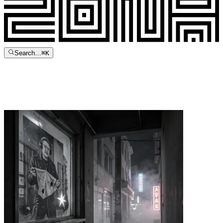
Search…
⌘
K