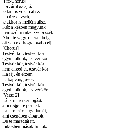
[
Pre-Chorus
]
Ha zárul az ajtó,
te kint is velem állsz.
Ha üres a zseb,
te akkor is mellém állsz.
Kéz a kézben megyünk,
nem szór minket szét a szél.
Ahol te vagy, ott van hely,
ott van ok, hogy tovább élj.
[
Chorus
]
Testvér kör, testvér kör
együtt állunk, testvér kör
Testvér kör, testvér kör
nem enged el, testvér kör
Ha fáj, én érzem
ha baj van, jövök
Testvér kör, testvér kör
együtt állunk, testvér kör
[
Verse 2
]
Láttam már csillogást,
ami reggelre por lett.
Láttam már nagy dumát,
ami csendben elpártolt.
De te maradtál itt,
miközben mások futnak.