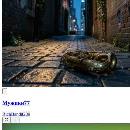
Мужики77
RichBandit239