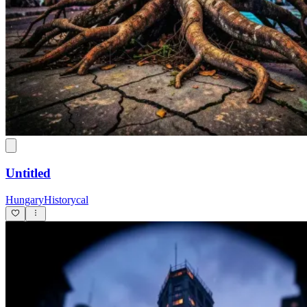
Untitled
HungaryHistorycal