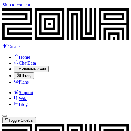
Skip to content
Create
Home
Chat
Beta
Studio
New
Beta
Library
Plans
Support
Wiki
Blog
Toggle Sidebar