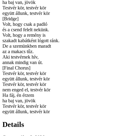
ha baj van, jövök
Testvér kör, testvér kör
együtt állunk, testvér kör
[
Bridge
]
Volt, hogy csak a padló
és a csend felelt nekünk.
Volt, hogy a remény is
szakadt kabátként lógott ránk.
De a szemünkben maradt
az a makacs tűz.
Aki testvérnek hív,
annak mindig van út.
[
Final Chorus
]
Testvér kör, testvér kör
együtt állunk, testvér kör
Testvér kör, testvér kör
nem enged el, testvér kör
Ha fáj, én érzem
ha baj van, jövök
Testvér kör, testvér kör
együtt állunk, testvér kör
Details