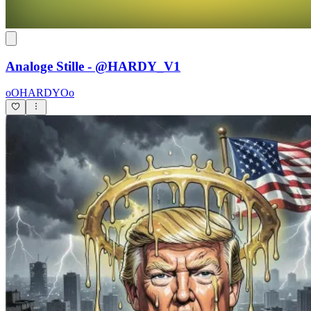
Analoge Stille - @HARDY_V1
oOHARDYOo