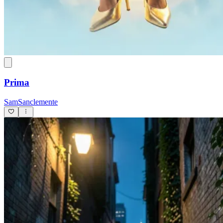
Prima
SamSanclemente