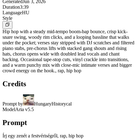
Generated
Jun 3, 2026
Duration
3:39
Language
HU
Style
Hip hop with a steady mid-tempo boom-bap bounce, crisp kick-
snare swing, woody rim clicks, and a looping bassline that walks
under the pocket; verses stay stripped with DJ scratches and filtered
piano stabs, pre-chorus lifts with stacked gang shouts and rising
hats, chorus opens wide with doubled lead vocals and chant
backing. Occasional tape-stop cuts, vinyl crackle into transitions,
and a warm punchy mix with close-mic intimate verses and bigger
crowd energy on the hook., rap, hip hop
Credits
Prompt by
HungaryHistorycal
Model
Aria v5.5
Prompt
Írj egy zenét a festvériségről, rap, hip hop