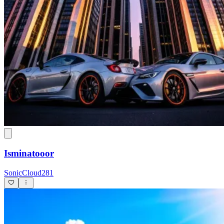
Isminatooor
SonicCloud281