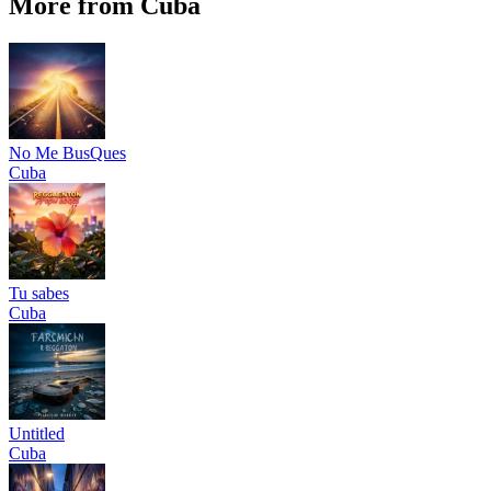
More from Cuba
No Me BusQues
Cuba
Tu sabes
Cuba
Untitled
Cuba