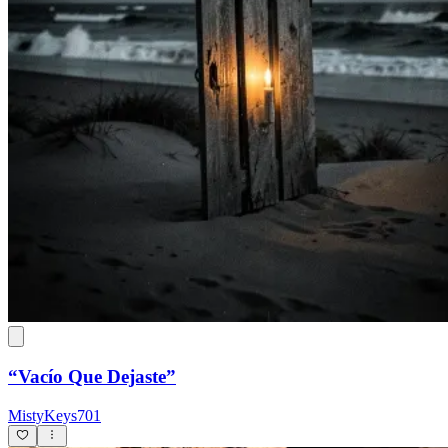
“Vacío Que Dejaste”
MistyKeys701