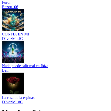
Furor
Enzou_06
CONFIA EN MI
DJvozMusiC
Nada puede salir mal en Ibiza
Beli
La rosa de la espinas
DJvozMusiC