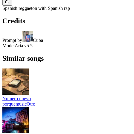
Spanish reggaeton with Spanish rap
Credits
Prompt by
Cuba
Model
Aria v5.5
Similar songs
Numero nuevo
porquemusicOtro