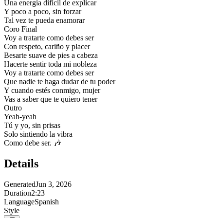
Una energía difícil de explicar
Y poco a poco, sin forzar
Tal vez te pueda enamorar
Coro Final
Voy a tratarte como debes ser
Con respeto, cariño y placer
Besarte suave de pies a cabeza
Hacerte sentir toda mi nobleza
Voy a tratarte como debes ser
Que nadie te haga dudar de tu poder
Y cuando estés conmigo, mujer
Vas a saber que te quiero tener
Outro
Yeah-yeah
Tú y yo, sin prisas
Solo sintiendo la vibra
Como debe ser. 🎶
Details
Generated
Jun 3, 2026
Duration
2:23
Language
Spanish
Style