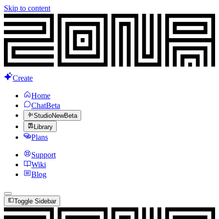
Skip to content
Create
Home
Chat
Beta
Studio
New
Beta
Library
Plans
Support
Wiki
Blog
Toggle Sidebar