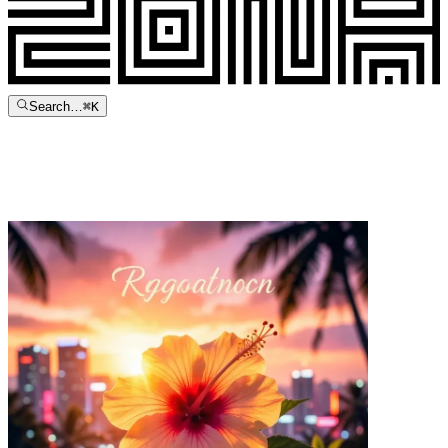
Search…
⌘
K