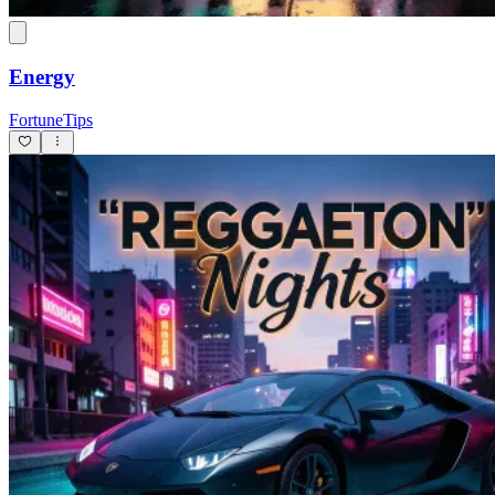
Energy
FortuneTips