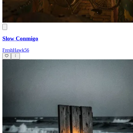
Slow Conmigo
FreshHawk56