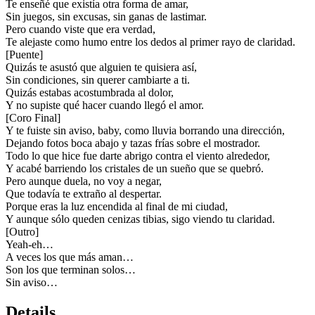
Te enseñé que existía otra forma de amar,
Sin juegos, sin excusas, sin ganas de lastimar.
Pero cuando viste que era verdad,
Te alejaste como humo entre los dedos al primer rayo de claridad.
[
Puente
]
Quizás te asustó que alguien te quisiera así,
Sin condiciones, sin querer cambiarte a ti.
Quizás estabas acostumbrada al dolor,
Y no supiste qué hacer cuando llegó el amor.
[
Coro Final
]
Y te fuiste sin aviso, baby, como lluvia borrando una dirección,
Dejando fotos boca abajo y tazas frías sobre el mostrador.
Todo lo que hice fue darte abrigo contra el viento alrededor,
Y acabé barriendo los cristales de un sueño que se quebró.
Pero aunque duela, no voy a negar,
Que todavía te extraño al despertar.
Porque eras la luz encendida al final de mi ciudad,
Y aunque sólo queden cenizas tibias, sigo viendo tu claridad.
[
Outro
]
Yeah-eh…
A veces los que más aman…
Son los que terminan solos…
Sin aviso…
Details