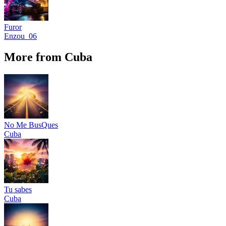
Furor
Enzou_06
More from Cuba
No Me BusQues
Cuba
Tu sabes
Cuba