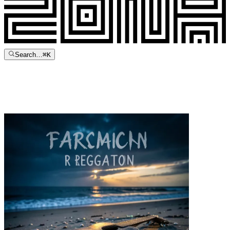
Search…
⌘
K