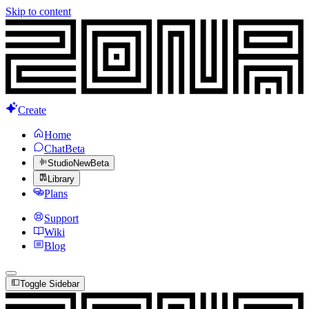
Skip to content
Create
Home
Chat
Beta
Studio
New
Beta
Library
Plans
Support
Wiki
Blog
Toggle Sidebar