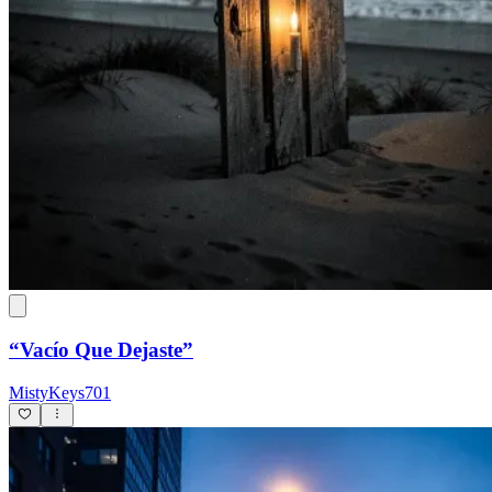
“Vacío Que Dejaste”
MistyKeys701