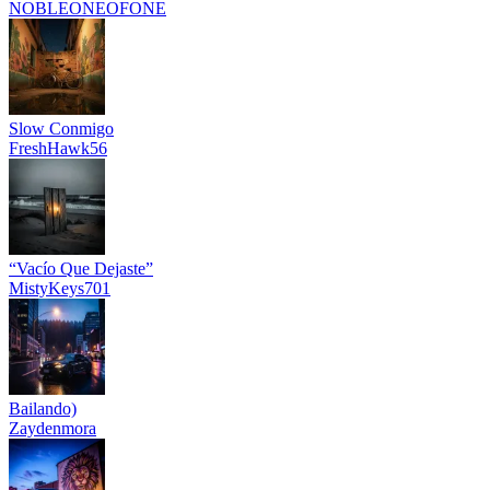
NOBLEONEOFONE
Slow Conmigo
FreshHawk56
“Vacío Que Dejaste”
MistyKeys701
Bailando)
Zaydenmora