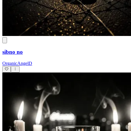
sibno no
OrganicAngelD