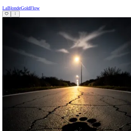
LaBlondeGoldFlow