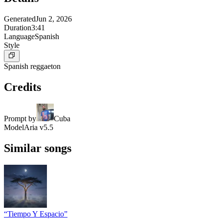
Generated
Jun 2, 2026
Duration
3:41
Language
Spanish
Style
Spanish reggaeton
Credits
Prompt by
Cuba
Model
Aria v5.5
Similar songs
“Tiempo Y Espacio”