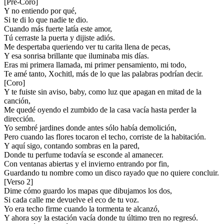
[
Pre-Coro
]
Y no entiendo por qué,
Si te di lo que nadie te dio.
Cuando más fuerte latía este amor,
Tú cerraste la puerta y dijiste adiós.
Me despertaba queriendo ver tu carita llena de pecas,
Y esa sonrisa brillante que iluminaba mis días.
Eras mi primera llamada, mi primer pensamiento, mi todo,
Te amé tanto, Xochitl, más de lo que las palabras podrían decir.
[
Coro
]
Y te fuiste sin aviso, baby, como luz que apagan en mitad de la
canción,
Me quedé oyendo el zumbido de la casa vacía hasta perder la
dirección.
Yo sembré jardines donde antes sólo había demolición,
Pero cuando las flores tocaron el techo, corriste de la habitación.
Y aquí sigo, contando sombras en la pared,
Donde tu perfume todavía se esconde al amanecer.
Con ventanas abiertas y el invierno entrando por fin,
Guardando tu nombre como un disco rayado que no quiere concluir.
[
Verso 2
]
Dime cómo guardo los mapas que dibujamos los dos,
Si cada calle me devuelve el eco de tu voz.
Yo era techo firme cuando la tormenta te alcanzó,
Y ahora soy la estación vacía donde tu último tren no regresó.