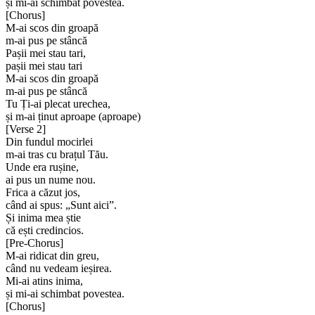
și mi-ai schimbat povestea.
[
Chorus
]
M-ai scos din groapă
m-ai pus pe stâncă
Pașii mei stau tari,
pașii mei stau tari
M-ai scos din groapă
m-ai pus pe stâncă
Tu Ți-ai plecat urechea,
și m-ai ținut aproape (aproape)
[
Verse 2
]
Din fundul mocirlei
m-ai tras cu brațul Tău.
Unde era rușine,
ai pus un nume nou.
Frica a căzut jos,
când ai spus: „Sunt aici”.
Și inima mea știe
că ești credincios.
[
Pre-Chorus
]
M-ai ridicat din greu,
când nu vedeam ieșirea.
Mi-ai atins inima,
și mi-ai schimbat povestea.
[
Chorus
]