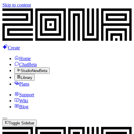
Skip to content
Create
Home
Chat
Beta
Studio
New
Beta
Library
Plans
Support
Wiki
Blog
Toggle Sidebar