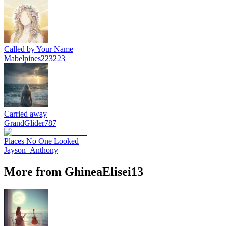
Called by Your Name
Mabelpines223223
Carried away
GrandGlider787
Places No One Looked
Jayson_Anthony
More from GhineaElisei13