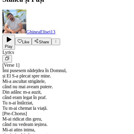
GhineaElisei13
Like
Share
Play
Lyrics
[
Verse 1
]
Îmi pusesem nădejdea în Domnul,
și El S-a plecat spre mine.
Mi-a ascultat strigătele,
când nu mai aveam putere.
Din adânc m-a auzit,
când eram legat în praf.
Tu n-ai întârziat,
Tu m-ai chemat la viață.
[
Pre-Chorus
]
M-ai ridicat din greu,
când nu vedeam ieșirea.
Mi-ai atins inima,