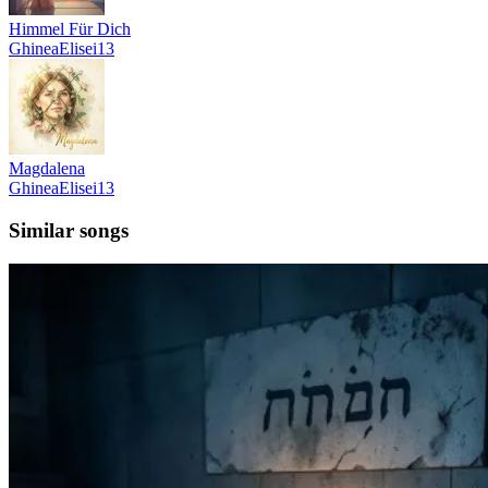
Himmel Für Dich
GhineaElisei13
Magdalena
GhineaElisei13
Similar songs