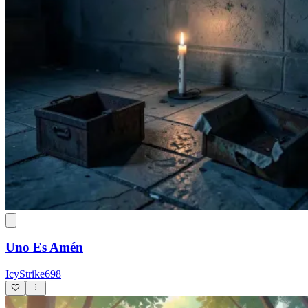
Uno Es Amén
IcyStrike698