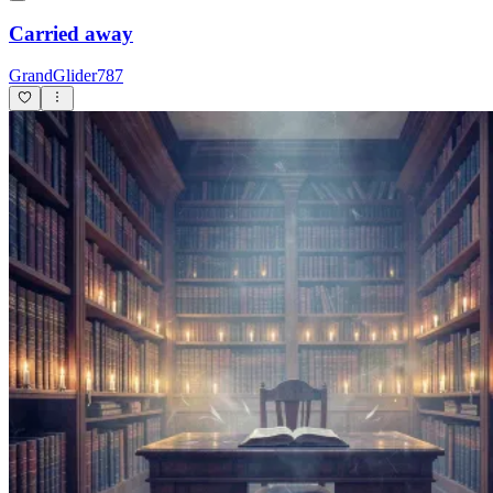
Carried away
GrandGlider787