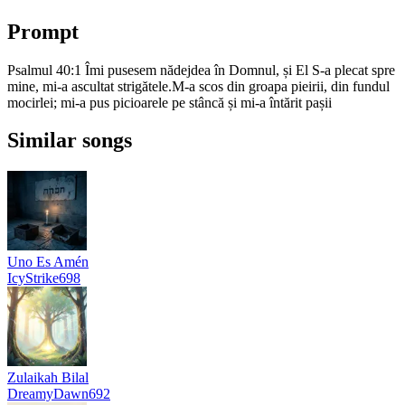
Prompt
Psalmul 40:1 Îmi pusesem nădejdea în Domnul, și El S-a plecat spre
mine, mi-a ascultat strigătele.M-a scos din groapa pieirii, din fundul
mocirlei; mi-a pus picioarele pe stâncă și mi-a întărit pașii
Similar songs
Uno Es Amén
IcyStrike698
Zulaikah Bilal
DreamyDawn692