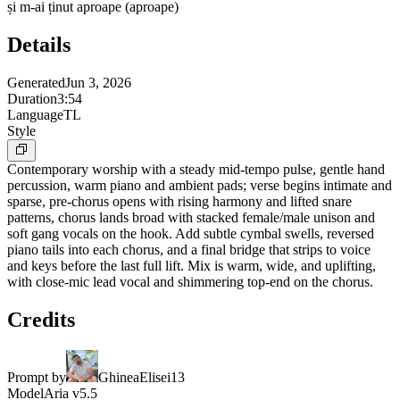
și m-ai ținut aproape (aproape)
Details
Generated
Jun 3, 2026
Duration
3:54
Language
TL
Style
Contemporary worship with a steady mid-tempo pulse, gentle hand
percussion, warm piano and ambient pads; verse begins intimate and
sparse, pre-chorus opens with rising harmony and lifted snare
patterns, chorus lands broad with stacked female/male unison and
soft gang vocals on the hook. Add subtle cymbal swells, reversed
piano tails into each chorus, and a final bridge that strips to voice
and keys before the last full lift. Mix is warm, wide, and uplifting,
with close-mic lead vocal and shimmering top-end on the chorus.
Credits
Prompt by
GhineaElisei13
Model
Aria v5.5