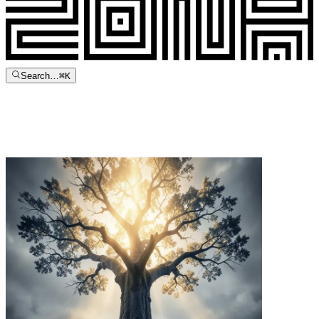
Search…
⌘
K