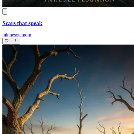
Scars that speak
minnesotamom