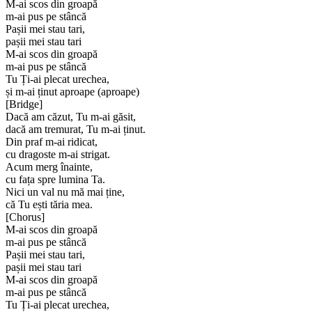
M-ai scos din groapă
m-ai pus pe stâncă
Pașii mei stau tari,
pașii mei stau tari
M-ai scos din groapă
m-ai pus pe stâncă
Tu Ți-ai plecat urechea,
și m-ai ținut aproape (aproape)
[
Bridge
]
Dacă am căzut, Tu m-ai găsit,
dacă am tremurat, Tu m-ai ținut.
Din praf m-ai ridicat,
cu dragoste m-ai strigat.
Acum merg înainte,
cu fața spre lumina Ta.
Nici un val nu mă mai ține,
că Tu ești tăria mea.
[
Chorus
]
M-ai scos din groapă
m-ai pus pe stâncă
Pașii mei stau tari,
pașii mei stau tari
M-ai scos din groapă
m-ai pus pe stâncă
Tu Ți-ai plecat urechea,