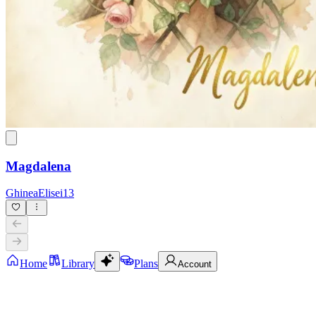
Magdalena
GhineaElisei13
Home
Library
Plans
Account