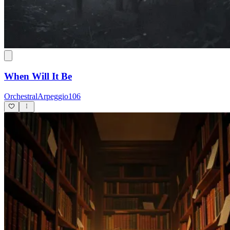
When Will It Be
OrchestralArpeggio106