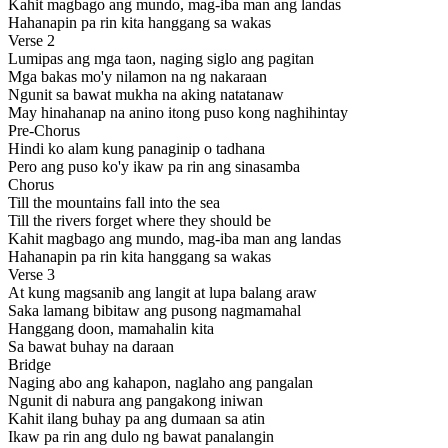
Kahit magbago ang mundo, mag-iba man ang landas
Hahanapin pa rin kita hanggang sa wakas
Verse 2
Lumipas ang mga taon, naging siglo ang pagitan
Mga bakas mo'y nilamon na ng nakaraan
Ngunit sa bawat mukha na aking natatanaw
May hinahanap na anino itong puso kong naghihintay
Pre-Chorus
Hindi ko alam kung panaginip o tadhana
Pero ang puso ko'y ikaw pa rin ang sinasamba
Chorus
Till the mountains fall into the sea
Till the rivers forget where they should be
Kahit magbago ang mundo, mag-iba man ang landas
Hahanapin pa rin kita hanggang sa wakas
Verse 3
At kung magsanib ang langit at lupa balang araw
Saka lamang bibitaw ang pusong nagmamahal
Hanggang doon, mamahalin kita
Sa bawat buhay na daraan
Bridge
Naging abo ang kahapon, naglaho ang pangalan
Ngunit di nabura ang pangakong iniwan
Kahit ilang buhay pa ang dumaan sa atin
Ikaw pa rin ang dulo ng bawat panalangin