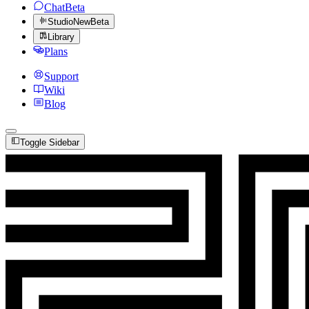
Chat
Beta
Studio
New
Beta
Library
Plans
Support
Wiki
Blog
Toggle Sidebar