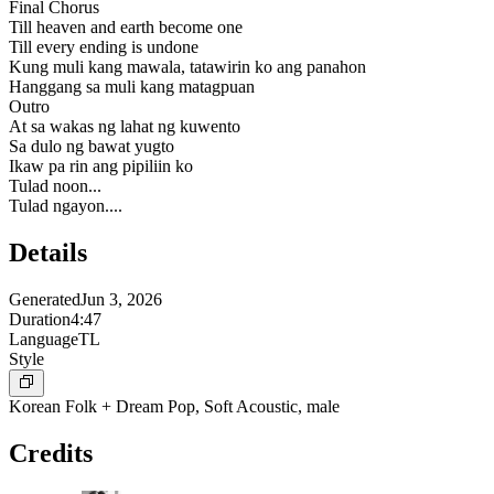
Final Chorus
Till heaven and earth become one
Till every ending is undone
Kung muli kang mawala, tatawirin ko ang panahon
Hanggang sa muli kang matagpuan
Outro
At sa wakas ng lahat ng kuwento
Sa dulo ng bawat yugto
Ikaw pa rin ang pipiliin ko
Tulad noon...
Tulad ngayon....
Details
Generated
Jun 3, 2026
Duration
4:47
Language
TL
Style
Korean Folk + Dream Pop, Soft Acoustic, male
Credits