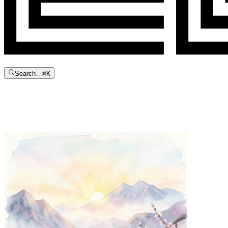
Search…
⌘
K