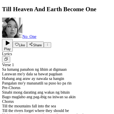
Till Heaven And Earth Become One
No_One
Like
Share
Play
Lyrics
Verse 1
Sa lumang panahon ng lihim at digmaan
Larawan mo'y dala sa bawat pagdaan
Habang ang araw ay nawala sa hangin
Pangalan mo'y mananatili sa puso ko pa rin
Pre-Chorus
Sinabi mong darating ang wakas ng bituin
Bago maglaho ang pag-ibig na iniwan sa akin
Chorus
Till the mountains fall into the sea
Till the rivers forget where they should be