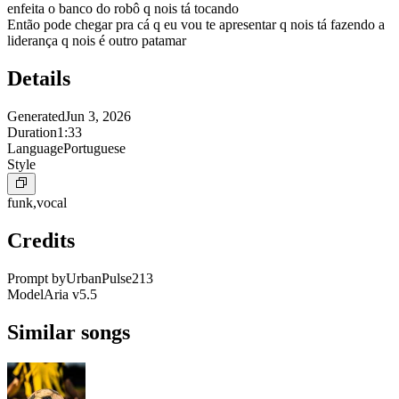
enfeita o banco do robô q nois tá tocando
Então pode chegar pra cá q eu vou te apresentar q nois tá fazendo a
liderança q nois é outro patamar
Details
Generated
Jun 3, 2026
Duration
1:33
Language
Portuguese
Style
funk,vocal
Credits
Prompt by
UrbanPulse213
Model
Aria v5.5
Similar songs