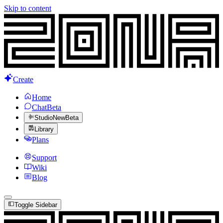
Skip to content
Create
Home
Chat
Beta
Studio
New
Beta
Library
Plans
Support
Wiki
Blog
Toggle Sidebar