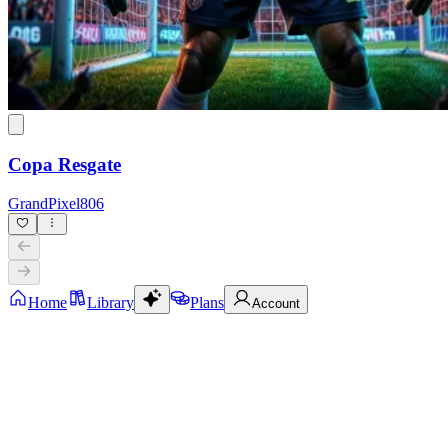
Copa Resgate
GrandPixel806
Home
Library
Plans
Account