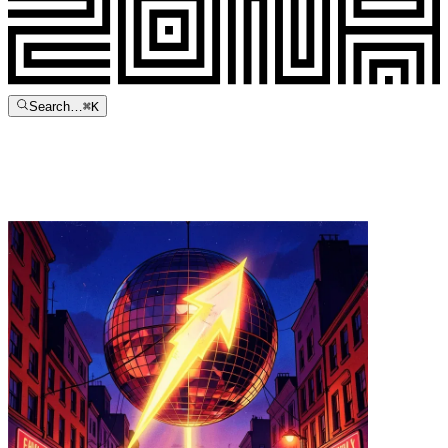
Search…
⌘
K