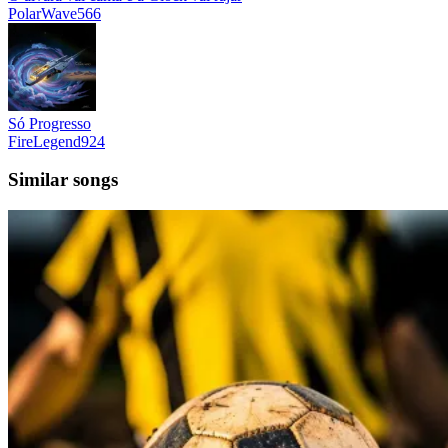
PolarWave566
Só Progresso
FireLegend924
Similar songs