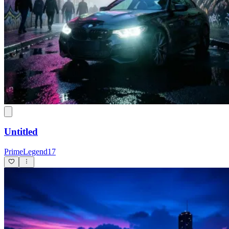
Untitled
PrimeLegend17