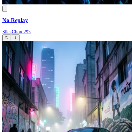
No Replay
SlickChord293