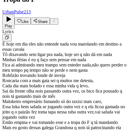
UrbanPulse213
Like
Share
Play
Lyrics
É hoje em dia eles não entende nada vou marolando em destino a
essas cavala
Tô dixavando sem ligar pra nada, hoje sei q não dá em nada
Minhas férias é eu q faço sem pensar em nada
Fica ai admirando meu trampo sem enteder nada,não quero perder o
meu tempo pq tempo não se perde e nem gasta
Robôzão trovando londe de inveja
Roncaria com a mais gata sei q muitos me detesta,
Cada dia mais bolado e essa minha vida q levo,
Sai da frente olha nois passando outra vez, os bico fica pousado q
nois tá gastando mais de mês
Malokeiro empresário fumando só do raxixi mais caro,
Essa loka bem safada se jogando outra vez e q ela ficou gamada no
jeito q o paizão fez toma tapa nessa raba outra vez,vai safada vai
jogando outra vez
Então empina e vai tomando esse e a tropa do F q tá mandando
Mais eu gosto dessas galega Grandona q nois tá patrocinando ela