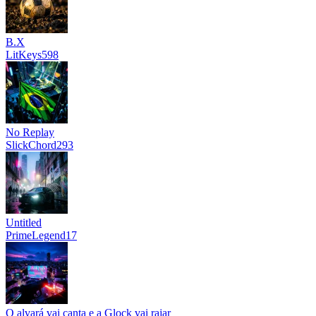
B.X
LitKeys598
No Replay
SlickChord293
Untitled
PrimeLegend17
O alvará vai canta e a Glock vai rajar