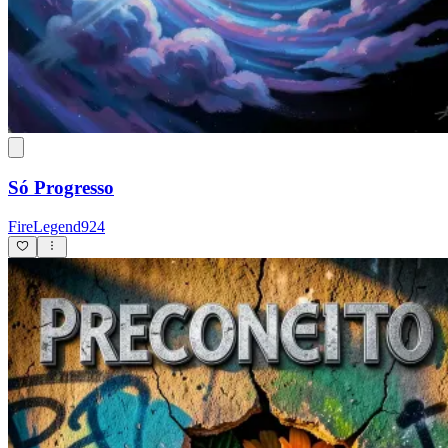
Só Progresso
FireLegend924