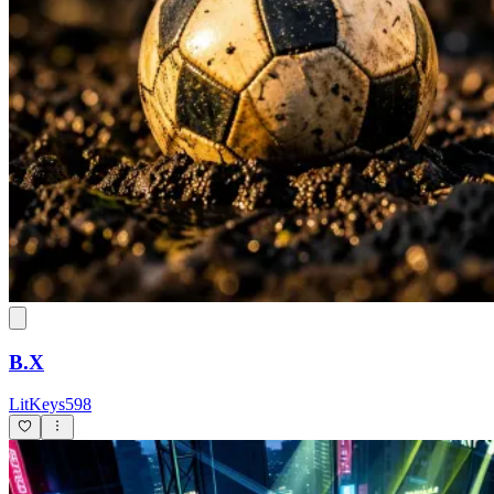
B.X
LitKeys598