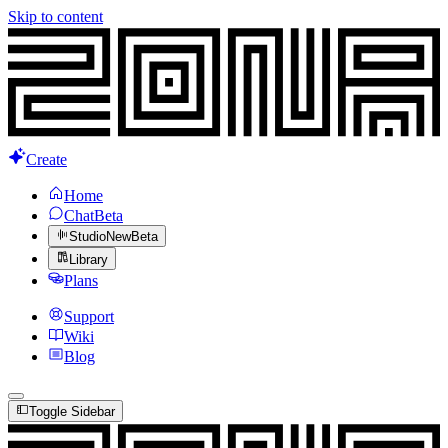
Skip to content
Create
Home
Chat
Beta
Studio
New
Beta
Library
Plans
Support
Wiki
Blog
Toggle Sidebar