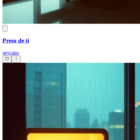
Preso de ti
neycano