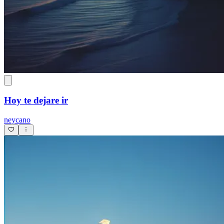
Hoy te dejare ir
neycano