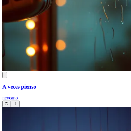
A veces pienso
neycano