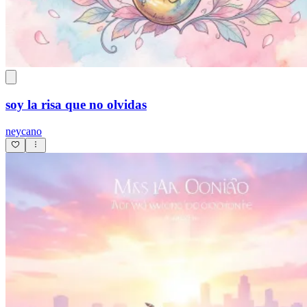
soy la risa que no olvidas
neycano