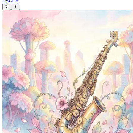
neycano