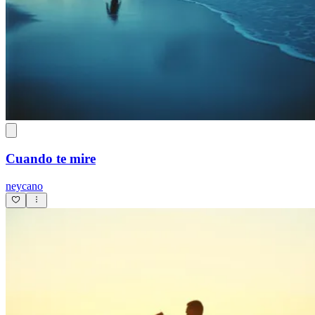
Cuando te mire
neycano