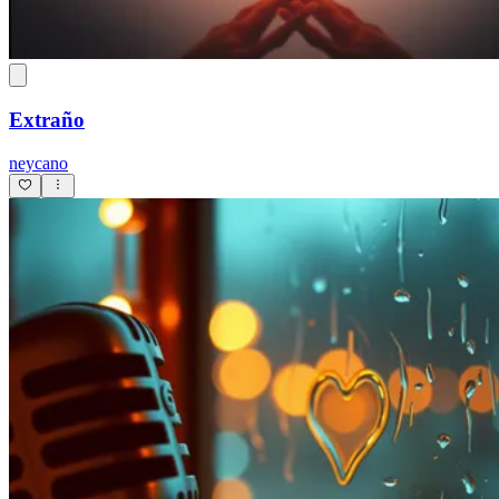
Extraño
neycano