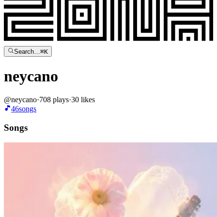
Search…
⌘
K
neycano
@
neycano
·
708
plays
·
30
likes
46
songs
Songs